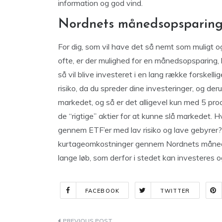
information og god vind.
Nordnets månedsopsparing
For dig, som vil have det så nemt som muligt og i
ofte, er der mulighed for en månedsopsparing,
så vil blive investeret i en lang række forskel
risiko, da du spreder dine investeringer, og der
markedet, og så er det alligevel kun med 5 proc
de “rigtige” aktier for at kunne slå markedet. H
gennem ETF’er med lav risiko og lave gebyrer?
kurtageomkostninger gennem Nordnets månedso
lange løb, som derfor i stedet kan investeres o
FACEBOOK
TWITTER