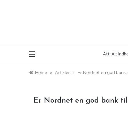
Skip
to
content
Att: Alt indh
Home
»
Artikler
»
Er Nordnet en god bank t
Er Nordnet en god bank til