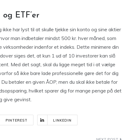
 og ETF’er
kke har lyst til at skulle tjekke sin konto og sine aktier
 hvor man indbetaler mindst 500 kr. hver måned, som
lige virksomheder indenfor et indeks. Dette minimere din
udover siges det, at kun 1 ud af 10 investorer kan slå
ent. Med det sagt, skal du ligge meget tid i at vælge
vorfor så ikke bare lade professionelle gøre det for dig
 Du betaler en given ÅOP, men du skal ikke betale for
psparing, hvilket sparer dig for mange penge på det
g give gevinst.
PINTEREST
LINKEDIN