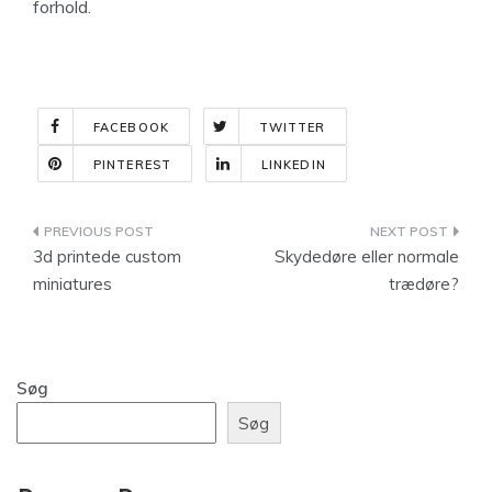
forhold.
FACEBOOK
TWITTER
PINTEREST
LINKEDIN
Indlægsnavigation
3d printede custom
Skydedøre eller normale
miniatures
trædøre?
Søg
Søg