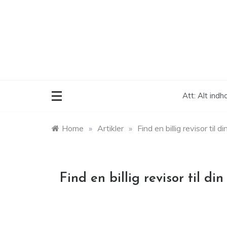
Skip
to
content
Att: Alt indh
Home
»
Artikler
»
Find en billig revisor til
Find en billig revisor til d