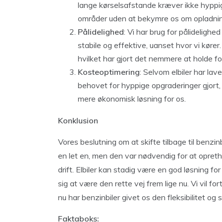
lange kørselsafstande kræver ikke hyppig
områder uden at bekymre os om opladning
Pålidelighed
: Vi har brug for pålidelighed
stabile og effektive, uanset hvor vi kører
hvilket har gjort det nemmere at holde fo
Kosteoptimering
: Selvom elbiler har lav
behovet for hyppige opgraderinger gjort, 
mere økonomisk løsning for os.
Konklusion
Vores beslutning om at skifte tilbage til benzin
en let en, men den var nødvendig for at opretho
drift. Elbiler kan stadig være en god løsning f
sig at være den rette vej frem lige nu. Vi vil fo
nu har benzinbiler givet os den fleksibilitet og st
Faktaboks: