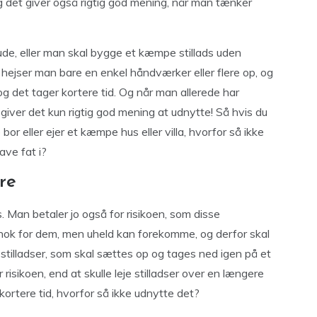
 det giver også rigtig god mening, når man tænker
ude, eller man skal bygge et kæmpe stillads uden
 hejser man bare en enkel håndværker eller flere op, og
 og det tager kortere tid. Og når man allerede har
giver det kun rigtig god mening at udnytte! Så hvis du
bor eller ejer et kæmpe hus eller villa, hvorfor så ikke
ave fat i?
re
. Man betaler jo også for risikoen, som disse
nok for dem, men uheld kan forekomme, og derfor skal
stilladser, som skal sættes op og tages ned igen på et
r risikoen, end at skulle leje stilladser over en længere
kortere tid, hvorfor så ikke udnytte det?