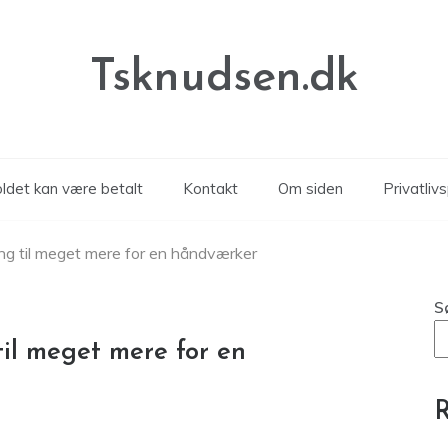
Tsknudsen.dk
oldet kan være betalt
Kontakt
Om siden
Privatlivs
g til meget mere for en håndværker
S
il meget mere for en
R