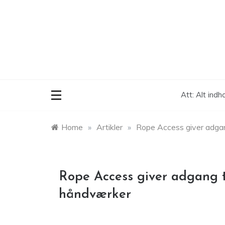
Skip
to
content
Att: Alt indh
Home
»
Artikler
»
Rope Access giver adgan
Rope Access giver adgang t
håndværker