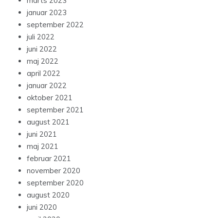
marts 2023
januar 2023
september 2022
juli 2022
juni 2022
maj 2022
april 2022
januar 2022
oktober 2021
september 2021
august 2021
juni 2021
maj 2021
februar 2021
november 2020
september 2020
august 2020
juni 2020