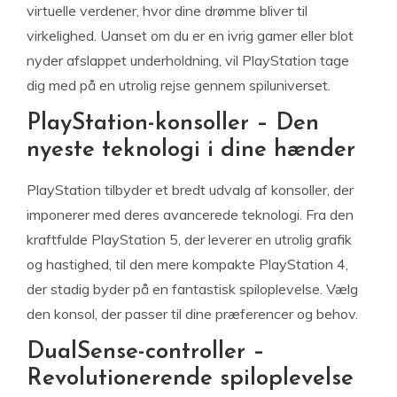
virtuelle verdener, hvor dine drømme bliver til
virkelighed. Uanset om du er en ivrig gamer eller blot
nyder afslappet underholdning, vil PlayStation tage
dig med på en utrolig rejse gennem spiluniverset.
PlayStation-konsoller – Den
nyeste teknologi i dine hænder
PlayStation tilbyder et bredt udvalg af konsoller, der
imponerer med deres avancerede teknologi. Fra den
kraftfulde PlayStation 5, der leverer en utrolig grafik
og hastighed, til den mere kompakte PlayStation 4,
der stadig byder på en fantastisk spiloplevelse. Vælg
den konsol, der passer til dine præferencer og behov.
DualSense-controller –
Revolutionerende spiloplevelse