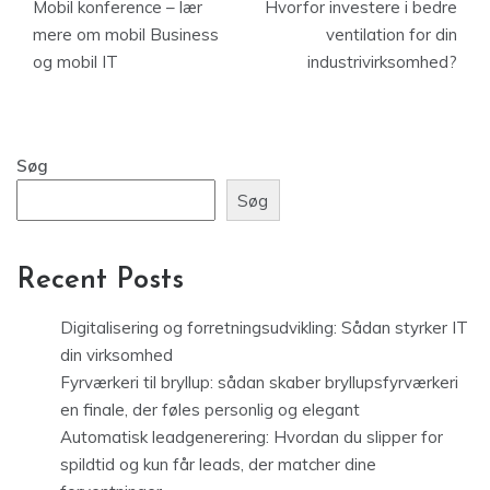
Mobil konference – lær
Hvorfor investere i bedre
mere om mobil Business
ventilation for din
og mobil IT
industrivirksomhed?
Søg
Søg
Recent Posts
Digitalisering og forretningsudvikling: Sådan styrker IT
din virksomhed
Fyrværkeri til bryllup: sådan skaber bryllupsfyrværkeri
en finale, der føles personlig og elegant
Automatisk leadgenerering: Hvordan du slipper for
spildtid og kun får leads, der matcher dine