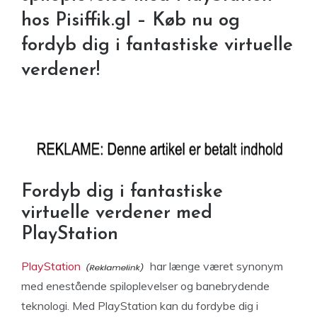
hos Pisiffik.gl – Køb nu og
fordyb dig i fantastiske virtuelle
verdener!
Fordyb dig i fantastiske
virtuelle verdener med
PlayStation
PlayStation
har længe været synonym
med enestående spiloplevelser og banebrydende
teknologi. Med PlayStation kan du fordybe dig i